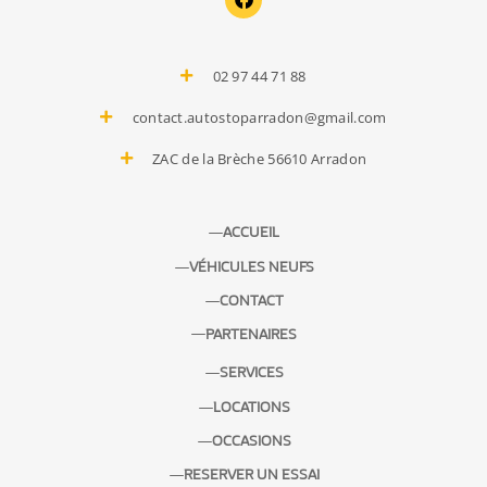
a
c
e
b
02 97 44 71 88
o
o
contact.autostoparradon@gmail.com
k
ZAC de la Brèche 56610 Arradon
ACCUEIL
VÉHICULES NEUFS
CONTACT
PARTENAIRES
SERVICES
LOCATIONS
OCCASIONS
RESERVER UN ESSAI