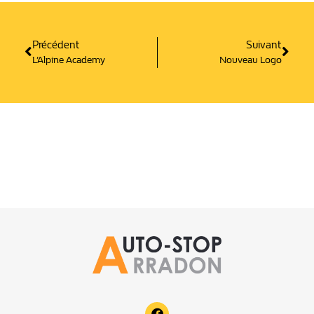
Précédent
Suiv
Précédent
Suivant
L’Alpine Academy
Nouveau Logo
F