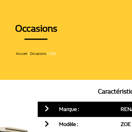
Occasions
Accueil
|
Occasions
|
ZOE
Caractérist
Marque :
REN
Modèle :
ZOE