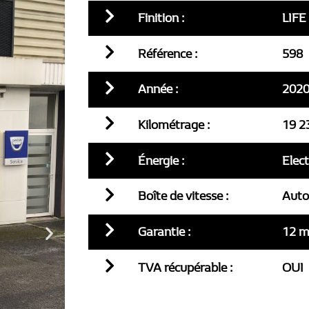
Finition :
LIFE
Référence :
598
Année :
202
Kilométrage :
19 2
Énergie :
Elec
Boîte de vitesse :
Auto
Garantie :
12 m
TVA récupérable :
OUI