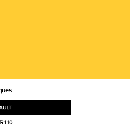
iques
AULT
 R110