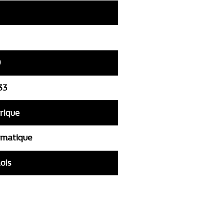
0
33
trique
matique
ois