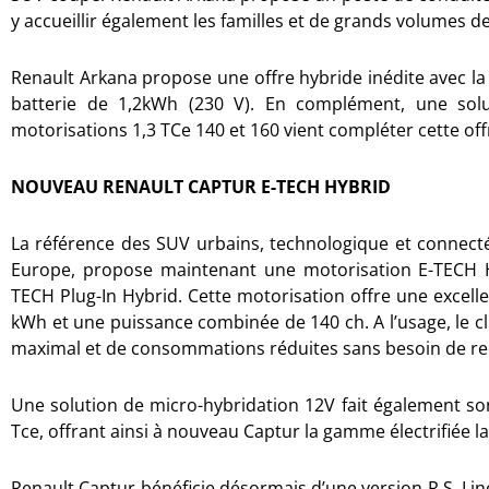
y accueillir également les familles et de grands volumes 
Renault Arkana propose une offre hybride inédite avec la
batterie de 1,2kWh (230 V). En complément, une solu
motorisations 1,3 TCe 140 et 160 vient compléter cette off
NOUVEAU RENAULT CAPTUR E-TECH HYBRID
La référence des SUV urbains, technologique et connec
Europe, propose maintenant une motorisation E-TECH Hy
TECH Plug-In Hybrid. Cette motorisation offre une excelle
kWh et une puissance combinée de 140 ch. A l’usage, le c
maximal et de consommations réduites sans besoin de re
Une solution de micro-hybridation 12V fait également so
Tce, offrant ainsi à nouveau Captur la gamme électrifiée 
Renault Captur bénéficie désormais d’une version R.S. Lin