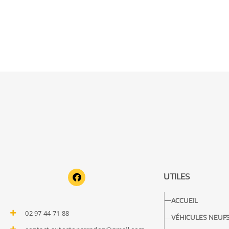
F
UTILES
a
c
e
ACCUEIL
b
02 97 44 71 88
o
VÉHICULES NEUF
o