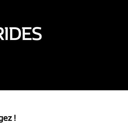
IDES
gez !